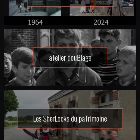
aTelier douBlage
Les SherLocks du paTrimoine