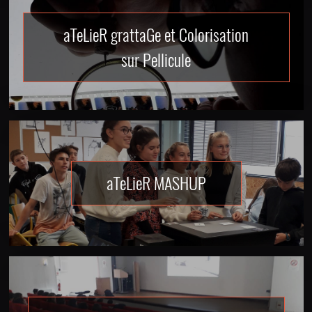
aTeLieR grattaGe et Colorisation
sur Pellicule
aTeLieR MASHUP