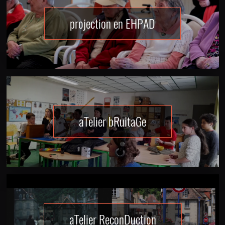
projection en EHPAD
aTelier bRuitaGe
aTelier ReconDuction