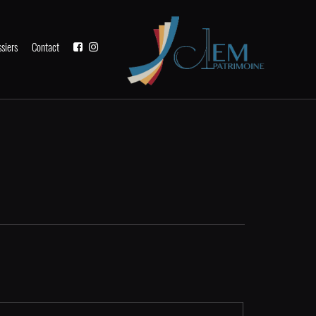
siers
Contact