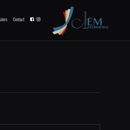
siers
Contact