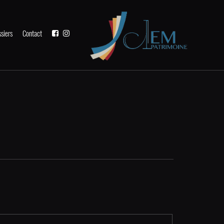
siers
Contact